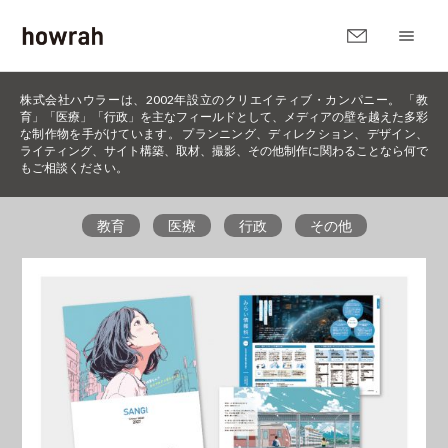
株式会社ハウラーは、2002年設立のクリエイティブ・カンパニー。 「教
育」「医療」「行政」を主なフィールドとして、メディアの壁を越えた多彩
な制作物を手がけています。 プランニング、ディレクション、デザイン、
ライティング、サイト構築、取材、撮影、その他制作に関わることなら何で
もご相談ください。
教育
医療
行政
その他