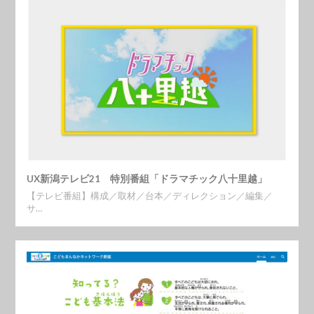
UX新潟テレビ21 特別番組「ドラマチック八十里越」
【テレビ番組】構成／取材／台本／ディレクション／編集／
サ…