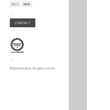
#ロゴ
#動画
CONTACT
© 2026
howrah
inc. All rights reserved.